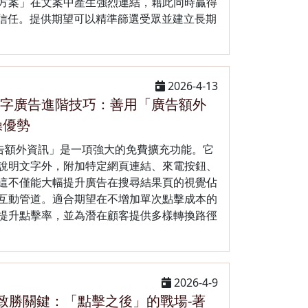
方案」在文案中產生強烈連結，藉此同時贏得
的信任。提供期望可以精準篩選受眾並建立長期
2026-4-13
e關鍵字廣告進階技巧：善用「廣告額外
操優勢
「廣告額外資訊」是一項強大的免費擴充功能。它
說明文字外，附加特定網頁連結、來電按鈕、
這不僅能大幅提升廣告在搜尋結果頁的視覺佔
互動管道。適合期望在不增加單次點擊成本的
提升點擊率，並為潛在顧客提供多樣轉換路徑
2026-4-9
告致勝關鍵：「點擊之後」的戰場-著