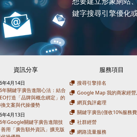
想要建立形象網站
鍵字搜尋引擎優化
資訊分享
服務項目
26年4月14日
搜尋引擎排名
26年關鍵字廣告進階心法：結合
Google Map 我的商家經
 SEO打造「品牌與概念綁定」的
網頁負評處理
轉換文案與代操優勢
關鍵字廣告(僅收10%服務費
26年4月13日
26年Google關鍵字廣告進階技
社群經營
：善用「廣告額外資訊」擴充版
網路流量服務
與代操優勢