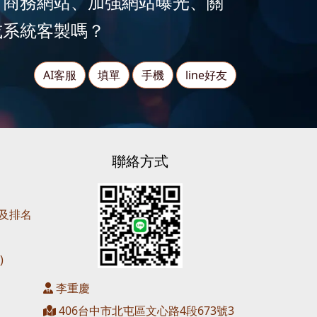
、商務網站、加強網站曝光、關
或系統客製嗎？
AI客服
填單
手機
line好友
聯絡方式
營及排名
)
李重慶
406台中市北屯區文心路4段673號3