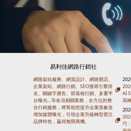
易利佳網路行銷社
網路架站服務、網頁設計、網路開店、
20
企業架站、網路行銷、SEO搜尋引擎排
20
名、關鍵字廣告、部落格行銷、多重平
AI
台曝光…等各項相關業務，全方位的整
高
合行銷服務，將幫助您提升企業形象並
20
增加媒體曝光，引領企業升級轉型塑立
20
品牌特色，贏得無限商機。
巧
面