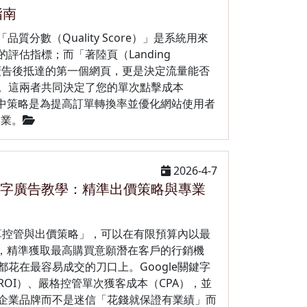
指南
「品質分數（Quality Score）」是系統用來
評估指標；而「著陸頁（Landing
擊廣告後抵達的第一個網頁，更是決定流量能否
。這兩者共同決定了您的單次點擊成本
文中策略是為提高訂單轉換率並優化網站使用者
企業。
2026-4-7
e關鍵字廣告教學：精準出價策略與專業
預算控管與出價策略」，可以在有限預算內以最
），精準獲取最高購買意願潛在客戶的行銷機
花在最容易成交的刀口上。Google關鍵字
OI）、嚴格控管單次獲客成本（CPA），並
企業品牌而不是迷信「花錢就保證有業績」而