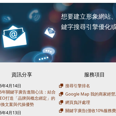
想要建立形象網站
鍵字搜尋引擎優化
資訊分享
服務項目
26年4月14日
搜尋引擎排名
26年關鍵字廣告進階心法：結合
Google Map 我的商家經
 SEO打造「品牌與概念綁定」的
網頁負評處理
轉換文案與代操優勢
關鍵字廣告(僅收10%服務費
26年4月13日